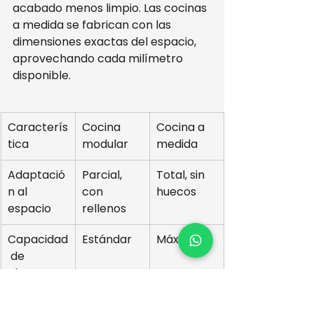
acabado menos limpio. Las cocinas 
a medida se fabrican con las 
dimensiones exactas del espacio, 
aprovechando cada milímetro 
disponible.
Caracterís
Cocina 
Cocina a 
tica
modular
medida
Adaptació
Parcial, 
Total, sin 
n al 
con 
huecos
espacio
rellenos
Capacidad
Estándar
Máxima
 de 
almacena
miento