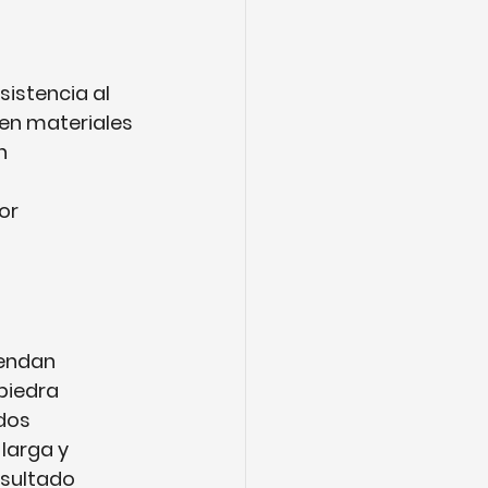
istencia al 
 en materiales 
n 
or 
iendan 
piedra 
dos 
 larga y 
sultado 