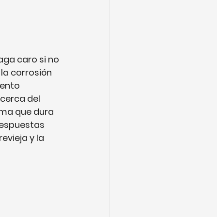
aga caro si no 
 la corrosión 
ento 
cerca del 
rma que dura 
respuestas 
vieja y la 