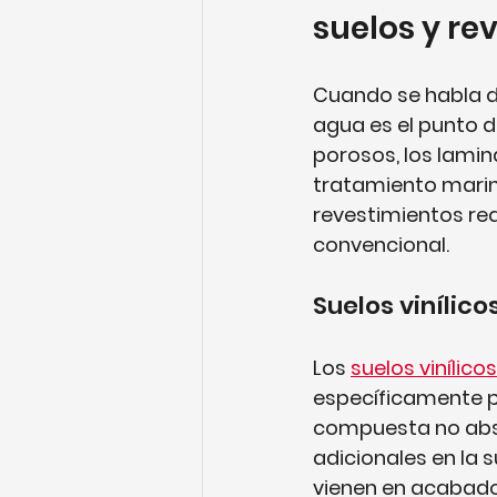
suelos y re
Cuando se habla de
agua es el punto de
porosos, los lamin
tratamiento marino
revestimientos req
convencional.
Suelos vinílic
Los 
suelos vinílico
específicamente p
compuesta no abso
adicionales en la su
vienen en acabado