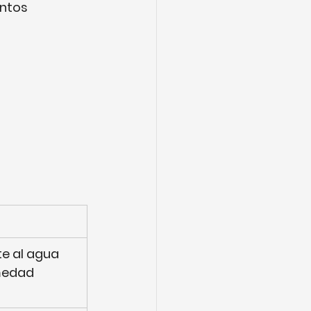
entos
e al agua 
medad 