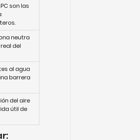
 SPC son las 
 
teros.
cona neutra 
real del 
tes al agua 
na barrera 
ón del aire 
da útil de 
r: 