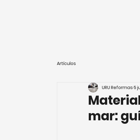
Artículos
URU Reformas
5 j
Materia
mar: gu