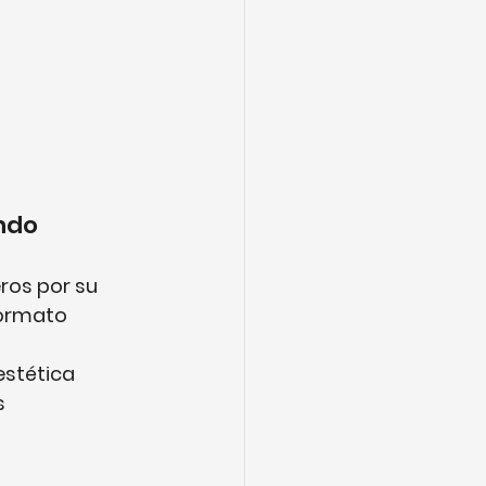
ando
ros por su 
formato 
stética 
 