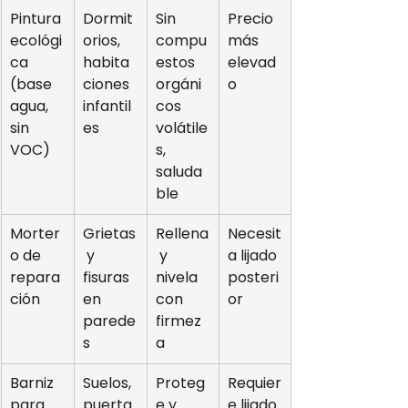
Pintura 
Dormit
Sin 
Precio 
ecológi
orios, 
compu
más 
ca 
habita
estos 
elevad
(base 
ciones 
orgáni
o
agua, 
infantil
cos 
sin 
es
volátile
VOC)
s, 
saluda
ble
Morter
Grietas
Rellena
Necesit
o de 
 y 
 y 
a lijado 
repara
fisuras 
nivela 
posteri
ción
en 
con 
or
parede
firmez
s
a
Barniz 
Suelos, 
Proteg
Requier
para 
puerta
e y 
e lijado 