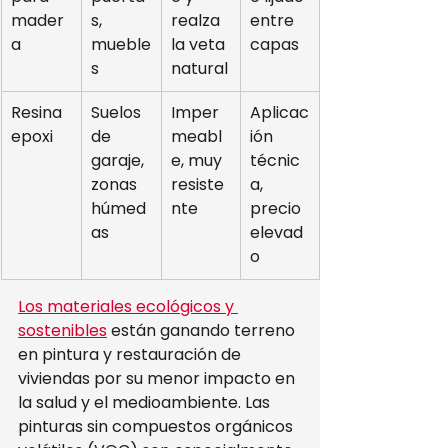
mader
s, 
realza 
entre 
a
mueble
la veta 
capas
s
natural
Resina 
Suelos 
Imper
Aplicac
epoxi
de 
meabl
ión 
garaje, 
e, muy 
técnic
zonas 
resiste
a, 
húmed
nte
precio 
as
elevad
o
Los materiales ecológicos y 
sostenibles
 están ganando terreno 
en pintura y restauración de 
viviendas por su menor impacto en 
la salud y el medioambiente. Las 
pinturas sin compuestos orgánicos 