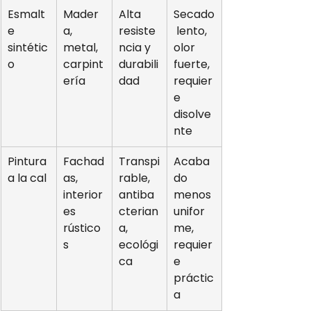
Esmalt
Mader
Alta 
Secado
e 
a, 
resiste
 lento, 
sintétic
metal, 
ncia y 
olor 
o
carpint
durabili
fuerte, 
ería
dad
requier
e 
disolve
nte
Pintura 
Fachad
Transpi
Acaba
a la cal
as, 
rable, 
do 
interior
antiba
menos 
es 
cterian
unifor
rústico
a, 
me, 
s
ecológi
requier
ca
e 
práctic
a