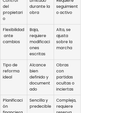
Control 
Limitado 
Requiere 
del 
durante la 
seguimient
propietari
obra
o activo
o
Flexibilidad
Baja, 
Alta, se 
 ante 
requiere 
ajusta 
cambios
modificaci
sobre la 
ones 
marcha
escritas
Tipo de 
Alcance 
Obras 
reforma 
bien 
con 
ideal
definido y 
partidas 
document
ocultas o 
ado
inciertas
Planificaci
Sencilla y 
Compleja, 
ón 
predecible
requiere 
financiera
reserva 