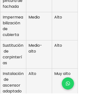
pintura de 
fachada
Impermea
Medio
Alto
bilización 
de 
cubierta
Sustitución
Medio-
Alto
 de 
alto
carpinterí
as
Instalación
Alto
Muy alto
 de 
ascensor 
adaptado
Rehabilita
Muy alto
Muy alto
ción de 